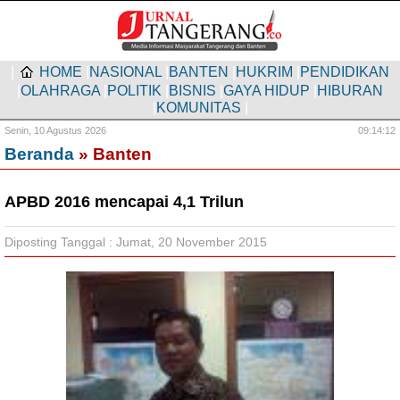
|
HOME
|
NASIONAL
|
BANTEN
|
HUKRIM
|
PENDIDIKAN
|
OLAHRAGA
|
POLITIK
|
BISNIS
|
GAYA HIDUP
|
HIBURAN
|
KOMUNITAS
|
Senin,
10 Agustus 2026
09:14:12
Beranda
» Banten
APBD 2016 mencapai 4,1 Trilun
Diposting Tanggal : Jumat, 20 November 2015