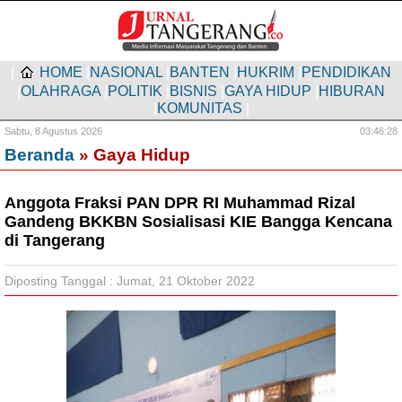
|
HOME
|
NASIONAL
|
BANTEN
|
HUKRIM
|
PENDIDIKAN
|
OLAHRAGA
|
POLITIK
|
BISNIS
|
GAYA HIDUP
|
HIBURAN
|
KOMUNITAS
|
Sabtu,
8 Agustus 2026
03:46:29
Beranda
» Gaya Hidup
Anggota Fraksi PAN DPR RI Muhammad Rizal
Gandeng BKKBN Sosialisasi KIE Bangga Kencana
di Tangerang
Diposting Tanggal : Jumat, 21 Oktober 2022