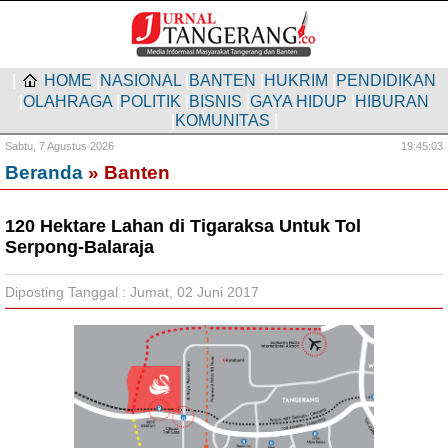
|
HOME
|
NASIONAL
|
BANTEN
|
HUKRIM
|
PENDIDIKAN
|
OLAHRAGA
|
POLITIK
|
BISNIS
|
GAYA HIDUP
|
HIBURAN
|
KOMUNITAS
|
Sabtu,
7 Agustus 2026
19:45:03
Beranda
» Banten
120 Hektare Lahan di Tigaraksa Untuk Tol
Serpong-Balaraja
Diposting Tanggal : Jumat, 02 Juni 2017