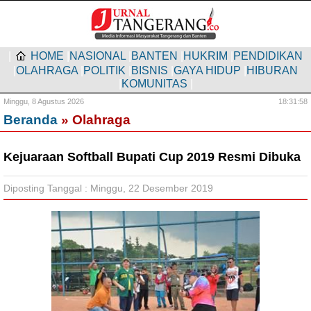
|
HOME
|
NASIONAL
|
BANTEN
|
HUKRIM
|
PENDIDIKAN
|
OLAHRAGA
|
POLITIK
|
BISNIS
|
GAYA HIDUP
|
HIBURAN
|
KOMUNITAS
|
Minggu,
8 Agustus 2026
18:31:59
Beranda
» Olahraga
Kejuaraan Softball Bupati Cup 2019 Resmi Dibuka
Diposting Tanggal : Minggu, 22 Desember 2019